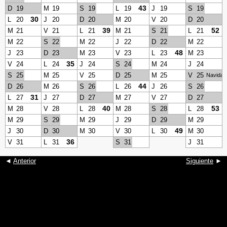
43
D
19
M
19
S
19
L
19
J
19
S
19
30
L
20
J
20
D
20
M
20
V
20
D
20
39
52
M
21
V
21
L
21
M
21
S
21
L
21
M
22
S
22
M
22
J
22
D
22
M
22
48
J
23
D
23
M
23
V
23
L
23
M
23
35
V
24
L
24
J
24
S
24
M
24
J
24
S
25
M
25
V
25
D
25
M
25
V
25
Navidad
44
D
26
M
26
S
26
L
26
J
26
S
26
31
L
27
J
27
D
27
M
27
V
27
D
27
40
53
M
28
V
28
L
28
M
28
S
28
L
28
M
29
S
29
M
29
J
29
D
29
M
29
49
J
30
D
30
M
30
V
30
L
30
M
30
36
V
31
L
31
S
31
J
31
◄
Anterior
Siguiente
►