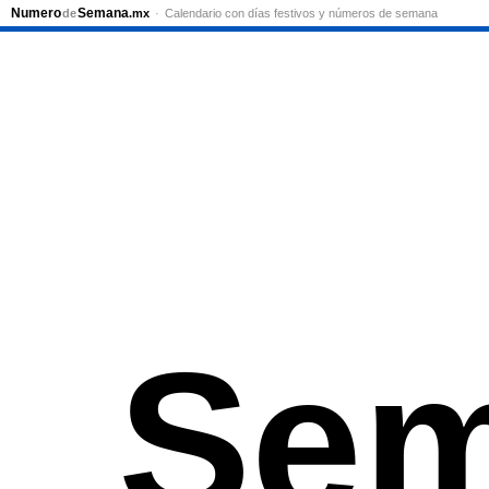
Numero
Semana
de
.mx
Calendario con días festivos y números de semana
Sem