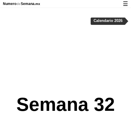
☰
Numero
Semana
de
.mx
Calendario con días festivos y números de semana
Calendario 2026
Privacidad y galletas
Semana 32