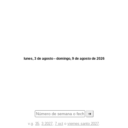
lunes, 3 de agosto – domingo, 9 de agosto de 2026
➜
v.g.
35
,
3 2027
,
7 oct
o
viernes santo 2027
.