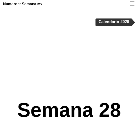
☰
Numero
Semana
de
.mx
Calendario con días festivos y números de semana
Calendario 2026
Privacidad y galletas
Semana 28