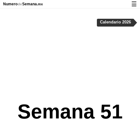
☰
Numero
Semana
de
.mx
Calendario con días festivos y números de semana
Calendario 2026
Privacidad y galletas
Semana 51