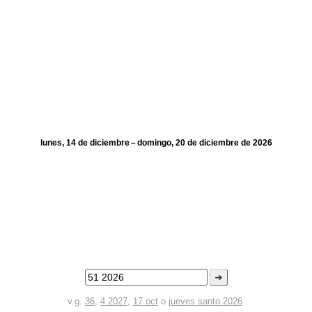
lunes, 14 de diciembre – domingo, 20 de diciembre de 2026
➜
v.g.
36
,
4 2027
,
17 oct
o
jueves santo 2026
.