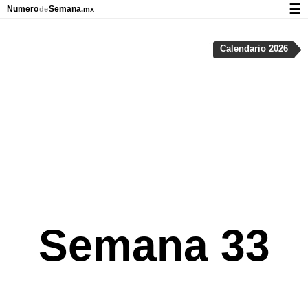
☰
Numero
Semana
de
.mx
Calendario con días festivos y números de semana
Calendario 2026
Privacidad y galletas
Semana 33