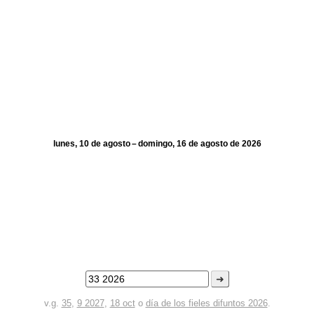
lunes, 10 de agosto – domingo, 16 de agosto de 2026
➜
v.g.
35
,
9 2027
,
18 oct
o
día de los fieles difuntos 2026
.