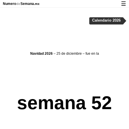
☰
Numero
Semana
de
.mx
Calendario con días festivos y números de semana
Calendario 2026
Privacidad y galletas
Navidad 2026
– 25 de diciembre – fue en la
semana 52