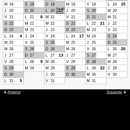
25
M
19
S
19
D
19
M
19
V
19
L
19
Natalicio
12
J
20
D
20
L
20
J
20
S
20
M
20
de
Benito
Juárez
8
V
21
L
21
M
21
V
21
D
21
M
21
21
S
22
M
22
M
22
S
22
L
22
J
22
D
23
M
23
J
23
D
23
M
23
V
23
4
17
L
24
J
24
V
24
L
24
M
24
S
24
M
25
V
25
S
25
M
25
J
25
D
25
26
M
26
S
26
D
26
M
26
V
26
L
26
13
J
27
D
27
L
27
J
27
S
27
M
27
9
V
28
L
28
M
28
V
28
D
28
M
28
22
S
29
M
29
M
29
S
29
L
29
J
29
D
30
J
30
D
30
M
30
V
30
5
L
31
V
31
M
31
◄
Anterior
Siguiente
►