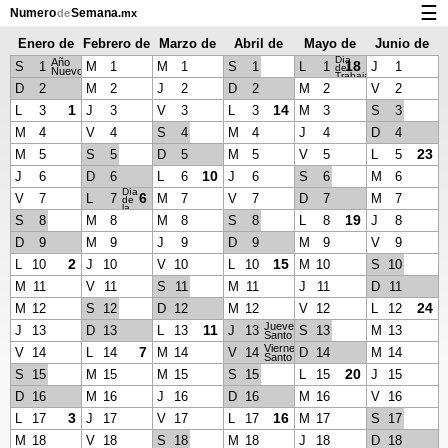
☰
Numero
Semana
de
.mx
Enero de
Febrero de
Marzo de
Abril de
Mayo de
Junio de
Calendario con días festivos y números de semana
Día
Año
2028
2028
2028
2028
2028
2028
18
S
1
M
1
M
1
S
1
L
1
J
1
del
Nuevo
Trabajador
Privacidad y galletas
D
2
M
2
J
2
D
2
M
2
V
2
1
14
L
3
J
3
V
3
L
3
M
3
S
3
M
4
V
4
S
4
M
4
J
4
D
4
23
M
5
S
5
D
5
M
5
V
5
L
5
10
J
6
D
6
L
6
J
6
S
6
M
6
Día
6
V
7
L
7
M
7
V
7
D
7
M
7
de
la
Constitución
19
S
8
M
8
M
8
S
8
L
8
J
8
D
9
M
9
J
9
D
9
M
9
V
9
2
15
L
10
J
10
V
10
L
10
M
10
S
10
M
11
V
11
S
11
M
11
J
11
D
11
24
M
12
S
12
D
12
M
12
V
12
L
12
Jueves
11
J
13
D
13
L
13
J
13
S
13
M
13
Santo
Viernes
7
V
14
L
14
M
14
V
14
D
14
M
14
Santo
20
S
15
M
15
M
15
S
15
L
15
J
15
D
16
M
16
J
16
D
16
M
16
V
16
3
16
L
17
J
17
V
17
L
17
M
17
S
17
M
18
V
18
S
18
M
18
J
18
D
18