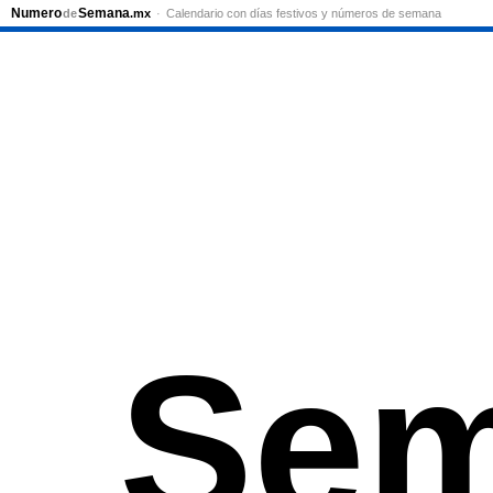
Numero
Semana
de
.mx
Calendario con días festivos y números de semana
Sem