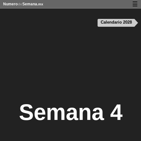
☰
Numero
Semana
de
.mx
Calendario con días festivos y números de semana
Calendario 2028
Privacidad y galletas
Semana 4