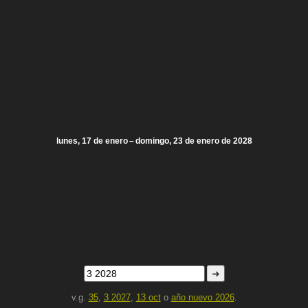
lunes, 17 de enero – domingo, 23 de enero de 2028
➜
v.g.
35
,
3 2027
,
13 oct
o
año nuevo 2026
.