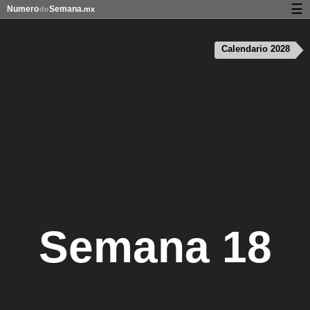
☰
Numero
Semana
de
.mx
Calendario con días festivos y números de semana
Calendario 2028
Privacidad y galletas
Semana 18