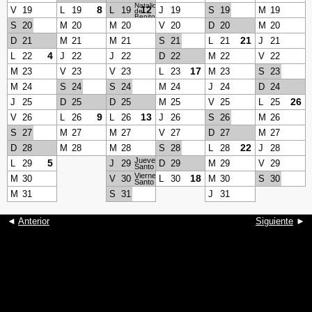
Natalicio
8
12
V
19
L
19
L
19
J
19
S
19
M
19
de
Benito
Juárez
S
20
M
20
M
20
V
20
D
20
M
20
21
D
21
M
21
M
21
S
21
L
21
J
21
4
L
22
J
22
J
22
D
22
M
22
V
22
17
M
23
V
23
V
23
L
23
M
23
S
23
M
24
S
24
S
24
M
24
J
24
D
24
26
J
25
D
25
D
25
M
25
V
25
L
25
9
13
V
26
L
26
L
26
J
26
S
26
M
26
S
27
M
27
M
27
V
27
D
27
M
27
22
D
28
M
28
M
28
S
28
L
28
J
28
Jueves
5
L
29
J
29
D
29
M
29
V
29
Santo
Viernes
18
M
30
V
30
L
30
M
30
S
30
Santo
M
31
S
31
J
31
◄
Anterior
Siguiente
►