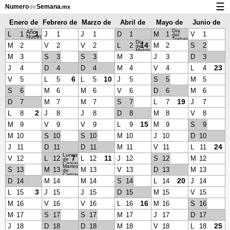
☰
Numero
Semana
de
.mx
Enero de
Febrero de
Marzo de
Abril de
Mayo de
Junio de
Calendario con días festivos y números de semana
Día
Año
2029
2029
2029
2029
2029
2029
1
L
1
J
1
J
1
D
1
M
1
V
1
del
Nuevo
Trabajador
Privacidad y galletas
Día
14
M
2
V
2
V
2
L
2
M
2
S
2
de
Malvinas
M
3
S
3
S
3
M
3
J
3
D
3
23
J
4
D
4
D
4
M
4
V
4
L
4
6
10
V
5
L
5
L
5
J
5
S
5
M
5
S
6
M
6
M
6
V
6
D
6
M
6
19
D
7
M
7
M
7
S
7
L
7
J
7
2
L
8
J
8
J
8
D
8
M
8
V
8
15
M
9
V
9
V
9
L
9
M
9
S
9
M
10
S
10
S
10
M
10
J
10
D
10
24
J
11
D
11
D
11
M
11
V
11
L
11
Lunes
7
11
V
12
L
12
L
12
J
12
S
12
M
12
de
Carnaval
Martes
S
13
M
13
M
13
V
13
D
13
M
13
de
Carnaval
20
D
14
M
14
M
14
S
14
L
14
J
14
3
L
15
J
15
J
15
D
15
M
15
V
15
16
M
16
V
16
V
16
L
16
M
16
S
16
M
17
S
17
S
17
M
17
J
17
D
17
25
J
18
D
18
D
18
M
18
V
18
L
18