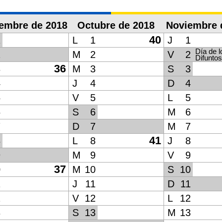
iembre de 2018
Octubre de 2018
Noviembre 
40
1
L
1
J
1
Día de l
2
M
2
V
2
Difuntos
36
3
M
3
S
3
4
J
4
D
4
5
V
5
L
5
6
S
6
M
6
7
D
7
M
7
41
8
L
8
J
8
9
M
9
V
9
37
0
M
10
S
10
1
J
11
D
11
2
V
12
L
12
3
S
13
M
13