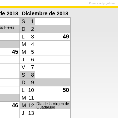
Privacidad y galletas
de 2018
Diciembre de 2018
S
1
os Fieles
D
2
49
L
3
M
4
45
M
5
J
6
V
7
S
8
D
9
50
L
10
M
11
Día de la Virgen de
46
M
12
Guadalupe
J
13