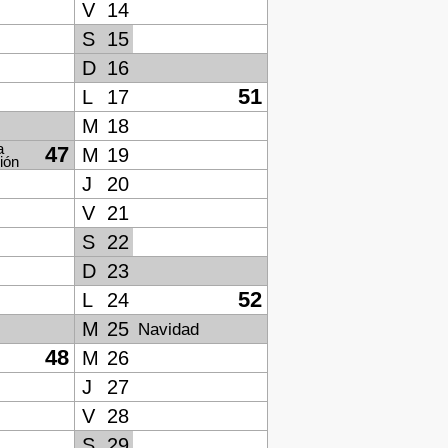
V
14
S
15
D
16
51
L
17
M
18
a
47
M
19
ión
J
20
V
21
S
22
D
23
52
L
24
M
25
Navidad
48
M
26
J
27
V
28
S
29