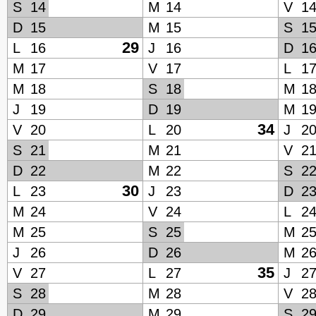
S
14
M
14
V
1
D
15
M
15
S
1
29
L
16
J
16
D
1
M
17
V
17
L
1
M
18
S
18
M
1
J
19
D
19
M
1
34
V
20
L
20
J
2
S
21
M
21
V
2
D
22
M
22
S
2
30
L
23
J
23
D
2
M
24
V
24
L
2
M
25
S
25
M
2
J
26
D
26
M
2
35
V
27
L
27
J
2
S
28
M
28
V
2
D
29
M
29
S
2