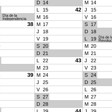
4
D
14
M
14
42
5
L
15
J
15
Día de la
6
M
16
V
16
Independencia
38
7
M
17
S
17
8
J
18
D
18
Día de l
9
V
19
L
19
Revoluc
0
S
20
M
20
1
D
21
M
21
43
2
L
22
J
22
3
M
23
V
23
39
4
M
24
S
24
5
J
25
D
25
6
V
26
L
26
7
S
27
M
27
8
D
28
M
28
44
9
L
29
J
29