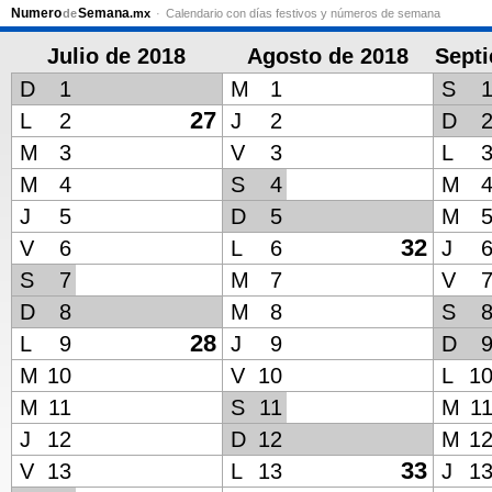
Numero
Semana
de
.mx
Calendario con días festivos y números de semana
Julio de 2018
Agosto de 2018
Sept
D
1
M
1
S
27
L
2
J
2
D
M
3
V
3
L
M
4
S
4
M
J
5
D
5
M
32
V
6
L
6
J
S
7
M
7
V
D
8
M
8
S
28
L
9
J
9
D
M
10
V
10
L
1
M
11
S
11
M
1
J
12
D
12
M
1
33
V
13
L
13
J
1