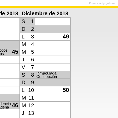
Privacidad y galletas
de 2018
Diciembre de 2018
S
1
D
2
49
L
3
M
4
todos
45
M
5
tos
J
6
V
7
Inmaculada
S
8
Concepción
D
9
50
L
10
M
11
dencia
46
M
12
agena
J
13