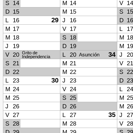
S
14
M
14
V
1
D
15
M
15
S
1
29
L
16
J
16
D
1
M
17
V
17
L
1
M
18
S
18
M
1
J
19
D
19
M
1
Grito de
34
V
20
L
20
J
2
Asunción
Independencia
S
21
M
21
V
2
D
22
M
22
S
2
30
L
23
J
23
D
2
M
24
V
24
L
2
M
25
S
25
M
2
J
26
D
26
M
2
35
V
27
L
27
J
2
S
28
M
28
V
2
D
29
M
29
S
2