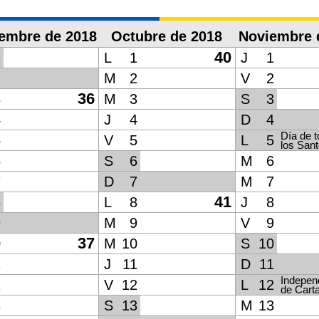
iembre de 2018
Octubre de 2018
Noviembre 
40
1
L
1
J
1
2
M
2
V
2
36
3
M
3
S
3
4
J
4
D
4
Día de 
5
V
5
L
5
los San
6
S
6
M
6
7
D
7
M
7
41
8
L
8
J
8
9
M
9
V
9
37
0
M
10
S
10
1
J
11
D
11
Indepen
2
V
12
L
12
de Cart
3
S
13
M
13