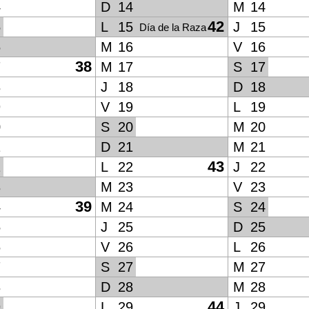
4
D
14
M
14
42
5
L
15
J
15
Día de la Raza
6
M
16
V
16
38
7
M
17
S
17
8
J
18
D
18
9
V
19
L
19
0
S
20
M
20
1
D
21
M
21
43
2
L
22
J
22
3
M
23
V
23
39
4
M
24
S
24
5
J
25
D
25
6
V
26
L
26
7
S
27
M
27
8
D
28
M
28
44
9
L
29
J
29