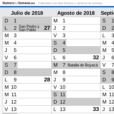
Numero
Semana
de
.mx
Calendario con días festivos y números de semana
Julio de 2018
Agosto de 2018
Sept
D
1
M
1
S
San Pedro y
27
L
2
J
2
D
San Pablo
M
3
V
3
L
M
4
S
4
M
J
5
D
5
M
32
V
6
L
6
J
S
7
M
7
V
Batalla de Boyacá
D
8
M
8
S
28
L
9
J
9
D
M
10
V
10
L
1
M
11
S
11
M
1
J
12
D
12
M
1
33
V
13
L
13
J
1