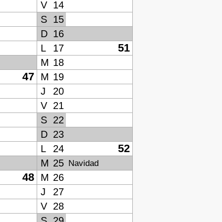
V
14
S
15
D
16
51
L
17
M
18
47
M
19
J
20
V
21
S
22
D
23
52
L
24
M
25
Navidad
48
M
26
J
27
V
28
S
29