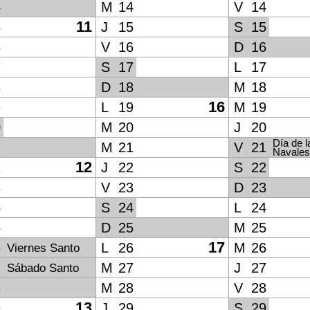
4
M
14
V
14
11
5
J
15
S
15
6
V
16
D
16
7
S
17
L
17
8
D
18
M
18
16
9
L
19
M
19
0
M
20
J
20
Día de l
1
M
21
V
21
Navales
12
2
J
22
S
22
3
V
23
D
23
4
S
24
L
24
5
D
25
M
25
17
6
L
26
M
26
Viernes Santo
7
M
27
J
27
Sábado Santo
8
M
28
V
28
13
9
J
29
S
29