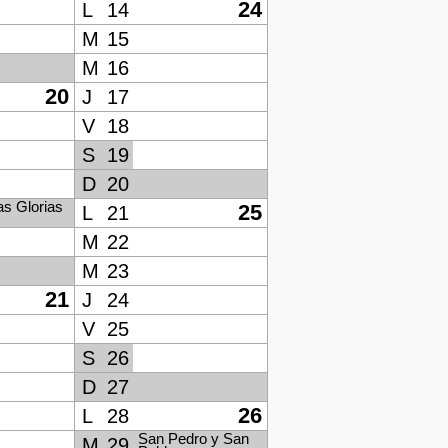
24
L
14
M
15
M
16
20
J
17
V
18
S
19
D
20
as Glorias
25
L
21
M
22
M
23
21
J
24
V
25
S
26
D
27
26
L
28
San Pedro y San
M
29