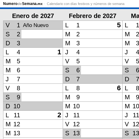
Numero
Semana
de
.mx
Calendario con días festivos y números de semana
Enero de 2027
Febrero de 2027
Ma
5
V
1
L
1
L
Año Nuevo
S
2
M
2
M
D
3
M
3
M
1
L
4
J
4
J
M
5
V
5
V
M
6
S
6
S
J
7
D
7
D
6
V
8
L
8
L
S
9
M
9
M
D
10
M
10
M
1
2
L
11
J
11
J
1
M
12
V
12
V
1
M
13
S
13
S
1