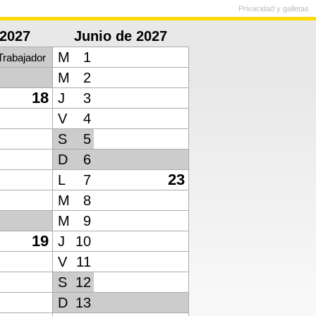
Privacidad y galletas
2027
Junio de 2027
M
1
Trabajador
M
2
18
J
3
V
4
S
5
D
6
23
L
7
M
8
M
9
19
J
10
V
11
S
12
D
13