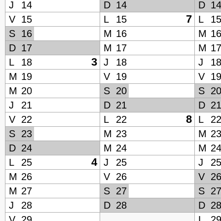
J
14
D
14
D
1
7
V
15
L
15
L
1
S
16
M
16
M
1
D
17
M
17
M
1
3
L
18
J
18
J
1
M
19
V
19
V
1
M
20
S
20
S
2
J
21
D
21
D
2
8
V
22
L
22
L
2
S
23
M
23
M
2
D
24
M
24
M
2
4
L
25
J
25
J
2
M
26
V
26
V
2
M
27
S
27
S
2
J
28
D
28
D
2
V
29
L
2