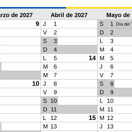
rzo de 2027
Abril de 2027
Mayo de 
9
1
J
1
S
1
Día del 
2
V
2
D
2
3
S
3
L
3
4
D
4
M
4
14
5
L
5
M
5
6
M
6
J
6
7
M
7
V
7
10
8
J
8
S
8
9
V
9
D
9
0
S
10
L
10
1
D
11
M
11
15
2
L
12
M
12
3
M
13
J
13