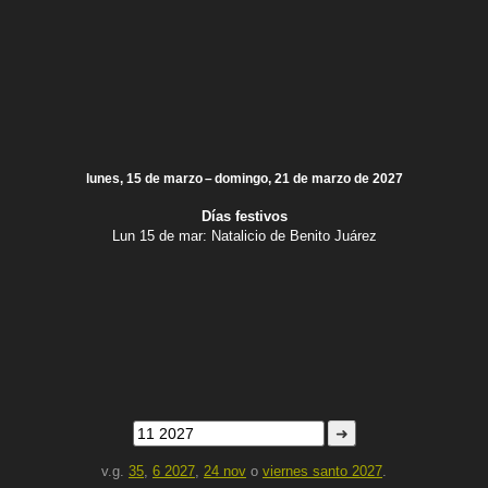
lunes, 15 de marzo – domingo, 21 de marzo de 2027
Días festivos
Lun 15 de mar:
Natalicio de Benito Juárez
➜
v.g.
35
,
6 2027
,
24 nov
o
viernes santo 2027
.