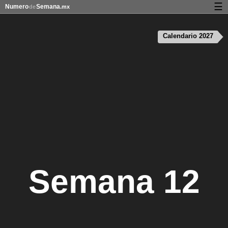
☰
Numero
Semana
de
.mx
Calendario con días festivos y números de semana
Calendario 2027
Privacidad y galletas
Semana 12