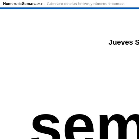
Numero
Semana
de
.mx
Calendario con días festivos y números de semana
Jueves S
sem