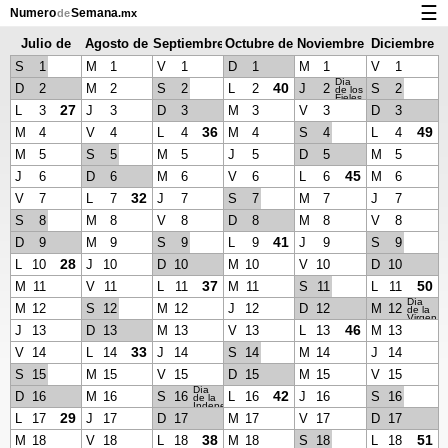
☰
Numero
Semana
de
.mx
Julio de
Agosto de
Septiembre
Octubre de
Noviembre
Diciembre
Calendario con días festivos y números de semana
2017
2017
de 2017
2017
de 2017
de 2017
S
1
M
1
V
1
D
1
M
1
V
1
Privacidad y galletas
Día
40
D
2
M
2
S
2
L
2
J
2
S
2
de los
Fieles
Difuntos
27
L
3
J
3
D
3
M
3
V
3
D
3
36
49
M
4
V
4
L
4
M
4
S
4
L
4
M
5
S
5
M
5
J
5
D
5
M
5
45
J
6
D
6
M
6
V
6
L
6
M
6
32
V
7
L
7
J
7
S
7
M
7
J
7
S
8
M
8
V
8
D
8
M
8
V
8
41
D
9
M
9
S
9
L
9
J
9
S
9
28
L
10
J
10
D
10
M
10
V
10
D
10
37
50
M
11
V
11
L
11
M
11
S
11
L
11
Día
M
12
S
12
M
12
J
12
D
12
M
12
de la
Virgen
de
46
J
13
D
13
M
13
V
13
L
13
M
13
Guadalu
33
V
14
L
14
J
14
S
14
M
14
J
14
S
15
M
15
V
15
D
15
M
15
V
15
Día
42
D
16
M
16
S
16
L
16
J
16
S
16
de la
Independencia
29
L
17
J
17
D
17
M
17
V
17
D
17
38
51
M
18
V
18
L
18
M
18
S
18
L
18