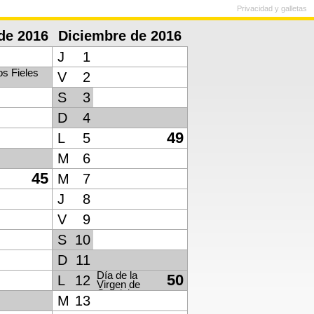
Privacidad y galletas
de 2016
Diciembre de 2016
J
1
os Fieles
V
2
S
3
D
4
49
L
5
M
6
45
M
7
J
8
V
9
S
10
D
11
Día de la
50
L
12
Virgen de
Guadalupe
M
13