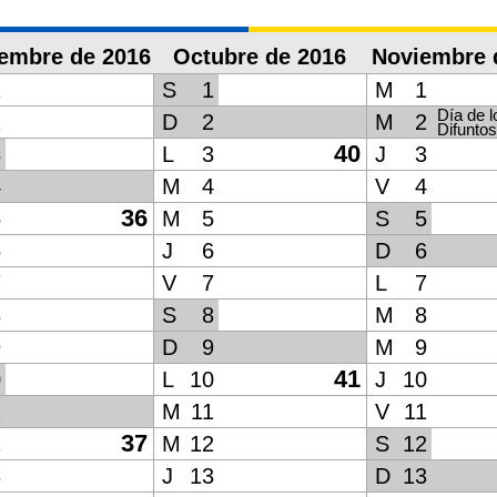
iembre de 2016
Octubre de 2016
Noviembre 
1
S
1
M
1
Día de l
2
D
2
M
2
Difuntos
40
3
L
3
J
3
4
M
4
V
4
36
5
M
5
S
5
6
J
6
D
6
7
V
7
L
7
8
S
8
M
8
9
D
9
M
9
41
0
L
10
J
10
1
M
11
V
11
37
2
M
12
S
12
3
J
13
D
13