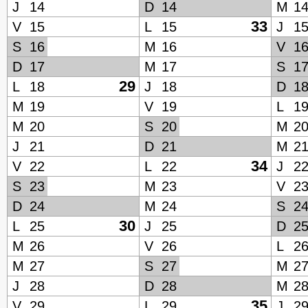
J
14
D
14
M
1
33
V
15
L
15
J
1
S
16
M
16
V
1
D
17
M
17
S
1
29
L
18
J
18
D
1
M
19
V
19
L
1
M
20
S
20
M
2
J
21
D
21
M
2
34
V
22
L
22
J
2
S
23
M
23
V
2
D
24
M
24
S
2
30
L
25
J
25
D
2
M
26
V
26
L
2
M
27
S
27
M
2
J
28
D
28
M
2
35
V
29
L
29
J
2