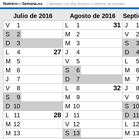
Numero
Semana
de
.mx
Calendario con días festivos y números de semana
Julio de 2016
Agosto de 2016
Sept
31
V
1
L
1
J
S
2
M
2
V
D
3
M
3
S
27
L
4
J
4
D
M
5
V
5
L
M
6
S
6
M
J
7
D
7
M
32
V
8
L
8
J
S
9
M
9
V
D
10
M
10
S
1
28
L
11
J
11
D
1
M
12
V
12
L
1
M
13
S
13
M
1