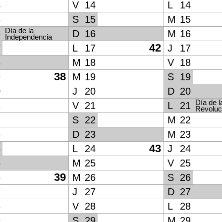
4
V
14
L
14
5
S
15
M
15
Día de la
6
D
16
M
16
Independencia
42
7
L
17
J
17
8
M
18
V
18
38
9
M
19
S
19
0
J
20
D
20
Día de l
1
V
21
L
21
Revoluc
2
S
22
M
22
3
D
23
M
23
43
4
L
24
J
24
5
M
25
V
25
39
6
M
26
S
26
7
J
27
D
27
8
V
28
L
28
9
S
29
M
29