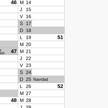
46
M
14
J
15
V
16
S
17
D
18
51
L
19
M
20
a
47
M
21
ión
J
22
V
23
S
24
D
25
Navidad
52
L
26
M
27
48
M
28
J
29