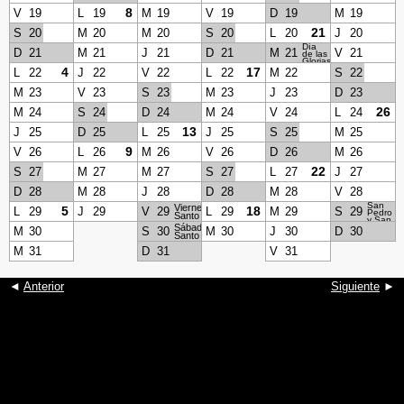
8
V
19
L
19
M
19
V
19
D
19
M
19
21
S
20
M
20
M
20
S
20
L
20
J
20
Día
D
21
M
21
J
21
D
21
M
21
V
21
de las
Glorias
Navales
4
17
L
22
J
22
V
22
L
22
M
22
S
22
M
23
V
23
S
23
M
23
J
23
D
23
26
M
24
S
24
D
24
M
24
V
24
L
24
13
J
25
D
25
L
25
J
25
S
25
M
25
9
V
26
L
26
M
26
V
26
D
26
M
26
22
S
27
M
27
M
27
S
27
L
27
J
27
D
28
M
28
J
28
D
28
M
28
V
28
San
Viernes
5
18
L
29
J
29
V
29
L
29
M
29
S
29
Pedro
Santo
y San
Sábado
Pablo
M
30
S
30
M
30
J
30
D
30
Santo
M
31
D
31
V
31
◄
Anterior
Siguiente
►