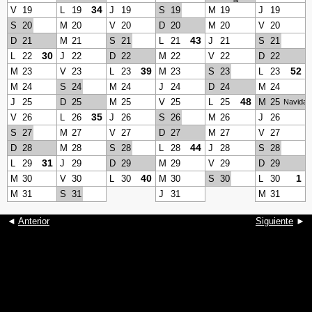
la
Revolución
34
V
19
L
19
J
19
S
19
M
19
J
19
S
20
M
20
V
20
D
20
M
20
V
20
43
D
21
M
21
S
21
L
21
J
21
S
21
30
L
22
J
22
D
22
M
22
V
22
D
22
39
52
M
23
V
23
L
23
M
23
S
23
L
23
M
24
S
24
M
24
J
24
D
24
M
24
48
J
25
D
25
M
25
V
25
L
25
M
25
Navidad
35
V
26
L
26
J
26
S
26
M
26
J
26
S
27
M
27
V
27
D
27
M
27
V
27
44
D
28
M
28
S
28
L
28
J
28
S
28
31
L
29
J
29
D
29
M
29
V
29
D
29
40
1
M
30
V
30
L
30
M
30
S
30
L
30
M
31
S
31
J
31
M
31
◄
Anterior
Siguiente
►