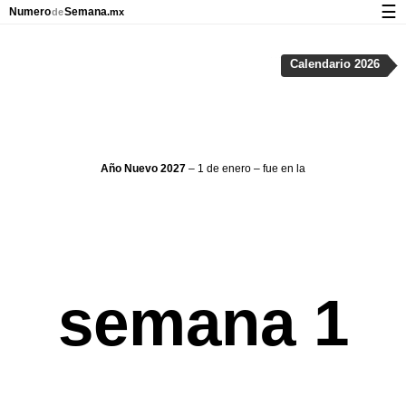
☰
Numero
Semana
de
.mx
Calendario con días festivos y números de semana
Calendario 2026
Privacidad y galletas
Año Nuevo 2027
– 1 de enero – fue en la
semana 1