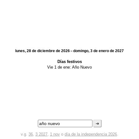
lunes, 28 de diciembre de 2026 – domingo, 3 de enero de 2027
Días festivos
Vie 1 de ene:
Año Nuevo
➜
v.g.
36
,
3 2027
,
1 nov
o
día de la independencia 2026
.