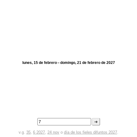
lunes, 15 de febrero – domingo, 21 de febrero de 2027
➜
v.g.
35
,
6 2027
,
24 nov
o
día de los fieles difuntos 2027
.