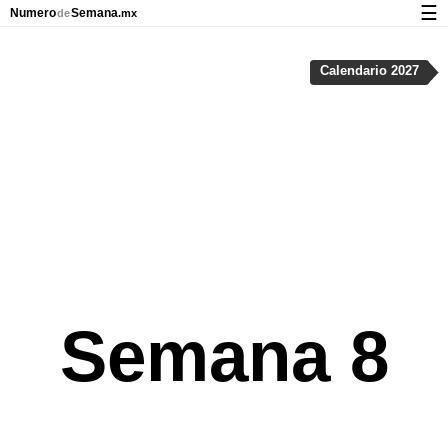
☰
Numero
Semana
de
.mx
Calendario con días festivos y números de semana
Calendario 2027
Privacidad y galletas
Semana 8