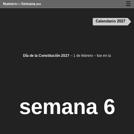
☰
Numero
Semana
de
.mx
Calendario con días festivos y números de semana
Calendario 2027
Privacidad y galletas
Día de la Constitución 2027
– 1 de febrero – fue en la
semana 6