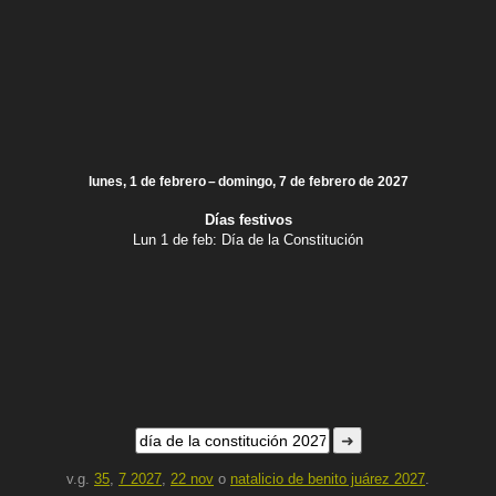
lunes, 1 de febrero – domingo, 7 de febrero de 2027
Días festivos
Lun 1 de feb:
Día de la Constitución
➜
v.g.
35
,
7 2027
,
22 nov
o
natalicio de benito juárez 2027
.