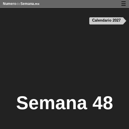
☰
Numero
Semana
de
.mx
Calendario con días festivos y números de semana
Calendario 2027
Privacidad y galletas
Semana 48