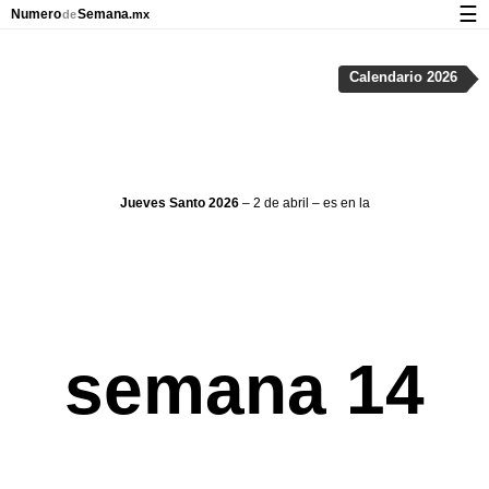
☰
Numero
Semana
de
.mx
Calendario con días festivos y números de semana
Calendario 2026
Privacidad y galletas
Jueves Santo 2026
– 2 de abril – es en la
semana 14