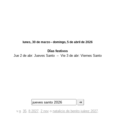
lunes, 30 de marzo – domingo, 5 de abril de 2026
Días festivos
Jue 2 de abr:
Jueves Santo
–
Vie 3 de abr:
Viernes Santo
➜
v.g.
35
,
8 2027
,
2 nov
o
natalicio de benito juárez 2027
.