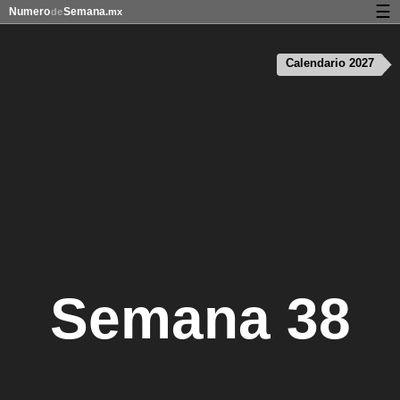
☰
Numero
Semana
de
.mx
Calendario con días festivos y números de semana
Calendario 2027
Privacidad y galletas
Semana 38