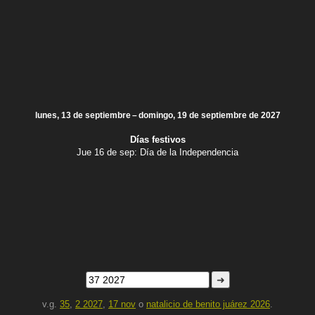
lunes, 13 de septiembre – domingo, 19 de septiembre de 2027
Días festivos
Jue 16 de sep:
Día de la Independencia
➜
v.g.
35
,
2 2027
,
17 nov
o
natalicio de benito juárez 2026
.