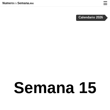
☰
Numero
Semana
de
.mx
Calendario con días festivos y números de semana
Calendario 2026
Privacidad y galletas
Semana 15