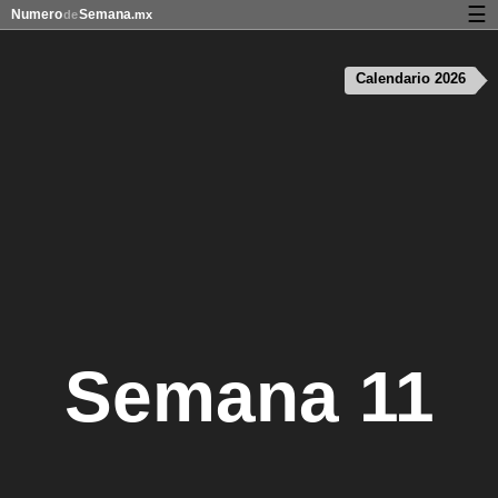
☰
Numero
Semana
de
.mx
Calendario con días festivos y números de semana
Calendario 2026
Privacidad y galletas
Semana 11