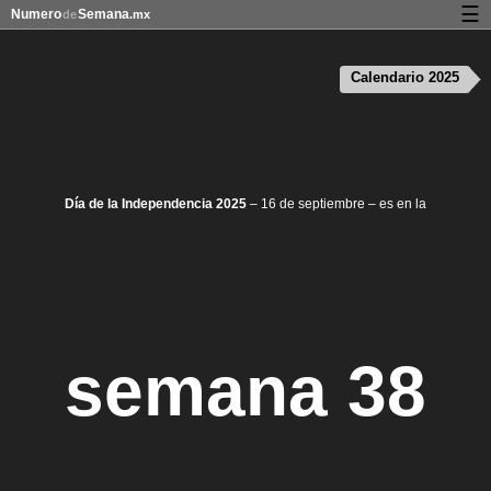
☰
Numero
Semana
de
.mx
Calendario con días festivos y números de semana
Calendario 2025
Privacidad y galletas
Día de la Independencia 2025
– 16 de septiembre – es en la
semana 38