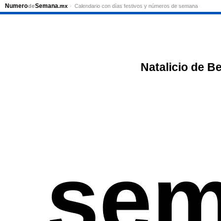
Numero
Semana
de
.mx
Calendario con días festivos y números de semana
Natalicio de B
sem