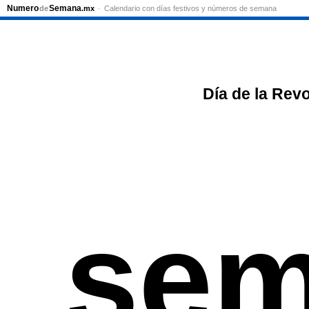
Numero
Semana
de
.mx
Calendario con días festivos y números de semana
Día de la Rev
sem