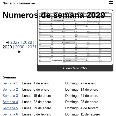
☰
Numero
Semana
de
.mx
Calendario con días festivos y números de semana
Numeros de semana 2029
Privacidad y galletas
2027
2028
2029
2030
2031
Calendario 2029
Semana
Semana 1
Lunes, 1 de enero
Domingo, 7 de enero
Semana 2
Lunes, 8 de enero
Domingo, 14 de enero
Semana 3
Lunes, 15 de enero
Domingo, 21 de enero
Semana 4
Lunes, 22 de enero
Domingo, 28 de enero
Semana 5
Lunes, 29 de enero
Domingo, 4 de febrero
Semana 6
Lunes, 5 de febrero
Domingo, 11 de febrero