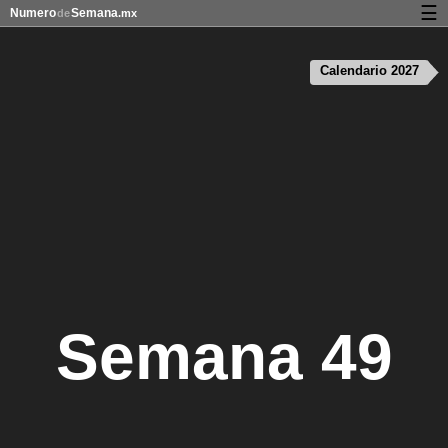
☰
Numero
Semana
de
.mx
Calendario con días festivos y números de semana
Calendario 2027
Privacidad y galletas
Semana 49