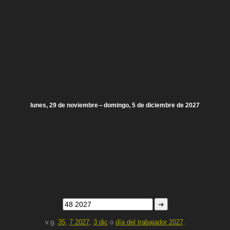
lunes, 29 de noviembre – domingo, 5 de diciembre de 2027
➜
v.g.
35
,
7 2027
,
3 dic
o
día del trabajador 2027
.