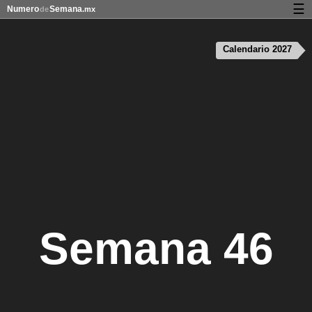
☰
Numero
Semana
de
.mx
Calendario con días festivos y números de semana
Calendario 2027
Privacidad y galletas
Semana 46