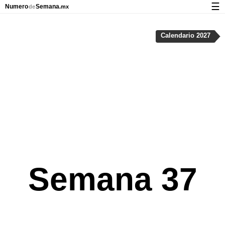
☰
Numero
Semana
de
.mx
Calendario con días festivos y números de semana
Calendario 2027
Privacidad y galletas
Semana 37