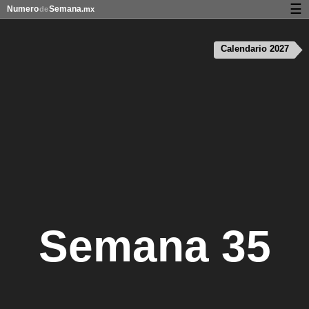
☰
Numero
Semana
de
.mx
Calendario con días festivos y números de semana
Calendario 2027
Privacidad y galletas
Semana 35