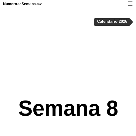
☰
Numero
Semana
de
.mx
Calendario con días festivos y números de semana
Calendario 2026
Privacidad y galletas
Semana 8