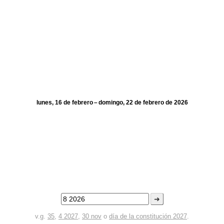
lunes, 16 de febrero – domingo, 22 de febrero de 2026
➜
v.g.
35
,
4 2027
,
30 nov
o
día de la constitución 2027
.