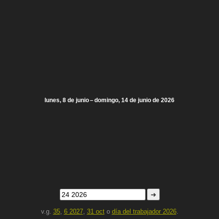
lunes, 8 de junio – domingo, 14 de junio de 2026
➜
v.g.
35
,
6 2027
,
31 oct
o
día del trabajador 2026
.