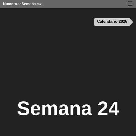
☰
Numero
Semana
de
.mx
Calendario con días festivos y números de semana
Calendario 2026
Privacidad y galletas
Semana 24