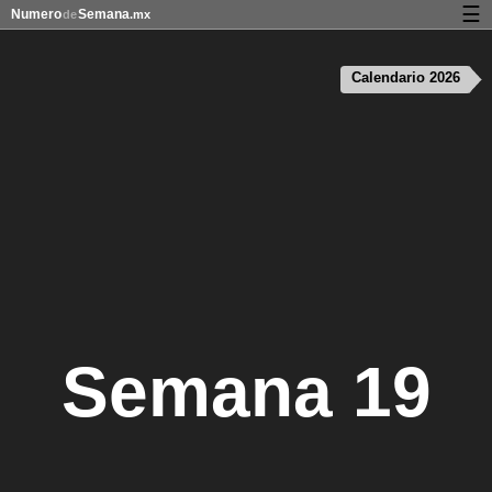
☰
Numero
Semana
de
.mx
Calendario con días festivos y números de semana
Calendario 2026
Privacidad y galletas
Semana 19