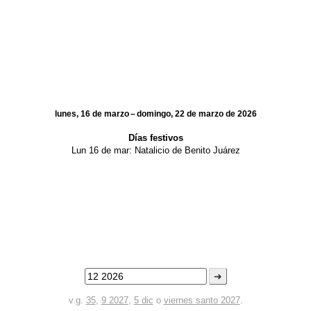
lunes, 16 de marzo – domingo, 22 de marzo de 2026
Días festivos
Lun 16 de mar:
Natalicio de Benito Juárez
➜
v.g.
35
,
9 2027
,
5 dic
o
viernes santo 2027
.