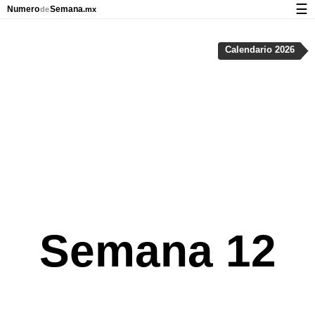
☰
Numero
Semana
de
.mx
Calendario con días festivos y números de semana
Calendario 2026
Privacidad y galletas
Semana 12