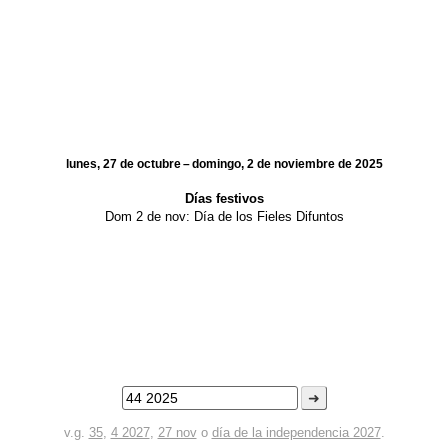
lunes, 27 de octubre – domingo, 2 de noviembre de 2025
Días festivos
Dom 2 de nov:
Día de los Fieles Difuntos
➜
v.g.
35
,
4 2027
,
27 nov
o
día de la independencia 2027
.