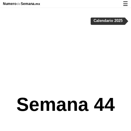
☰
Numero
Semana
de
.mx
Calendario con días festivos y números de semana
Calendario 2025
Privacidad y galletas
Semana 44