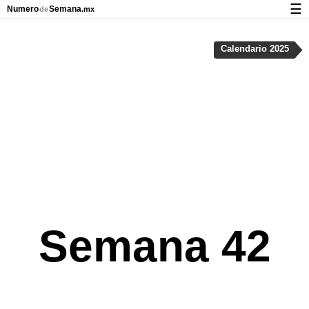
☰
Numero
Semana
de
.mx
Calendario con días festivos y números de semana
Calendario 2025
Privacidad y galletas
Semana 42