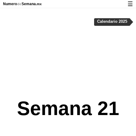
☰
Numero
Semana
de
.mx
Calendario con días festivos y números de semana
Calendario 2025
Privacidad y galletas
Semana 21