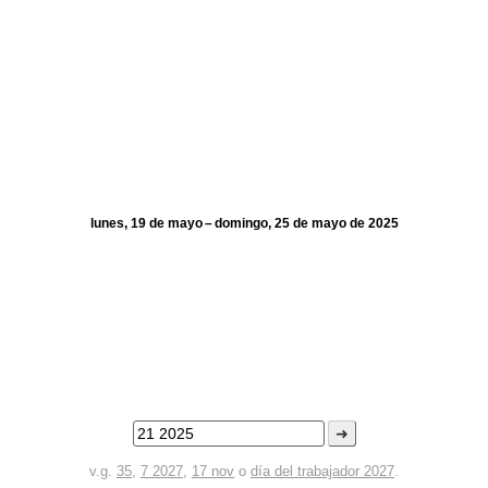
lunes, 19 de mayo – domingo, 25 de mayo de 2025
➜
v.g.
35
,
7 2027
,
17 nov
o
día del trabajador 2027
.