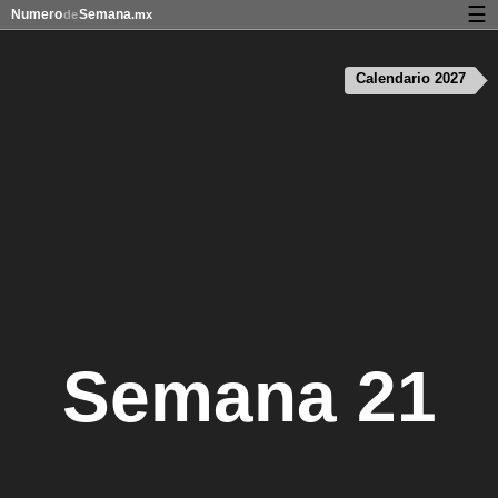
☰
Numero
Semana
de
.mx
Calendario con días festivos y números de semana
Calendario 2027
Privacidad y galletas
Semana 21