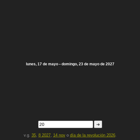
lunes, 17 de mayo – domingo, 23 de mayo de 2027
➜
v.g.
35
,
8 2027
,
14 nov
o
día de la revolución 2026
.