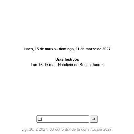
lunes, 15 de marzo – domingo, 21 de marzo de 2027
Días festivos
Lun 15 de mar:
Natalicio de Benito Juárez
➜
v.g.
36
,
2 2027
,
30 oct
o
día de la constitución 2027
.