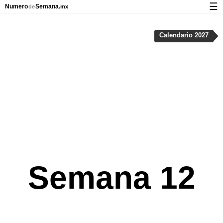
☰
Numero
Semana
de
.mx
Calendario con días festivos y números de semana
Calendario 2027
Privacidad y galletas
Semana 12